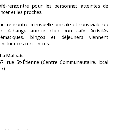
afé-rencontre pour les personnes atteintes de
ncer et les proches.
ne rencontre mensuelle amicale et conviviale où
’on échange autour d’un bon café. Activités
hématiques, bingos et déjeuners viennent
onctuer ces rencontres.
 La Malbaie
67, rue St-Étienne (Centre Communautaire, local
17)