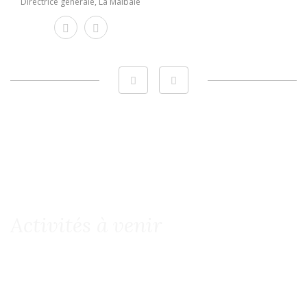
Directrice générale, La Malbaie
Activités à venir
-> VOIR TOUTES LES ACTIVITÉS À VENIR