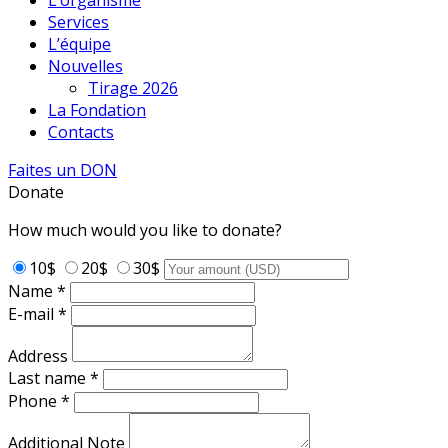
L’organisme
Services
L’équipe
Nouvelles
Tirage 2026
La Fondation
Contacts
Faites un DON
Donate
How much would you like to donate?
10$
20$
30$
Name *
E-mail *
Address
Last name *
Phone *
Additional Note