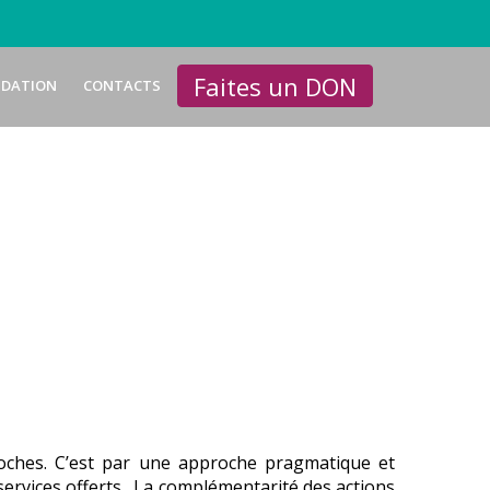
Faites un DON
NDATION
CONTACTS
proches. C’est par une approche pragmatique et
 services offerts. La complémentarité des actions