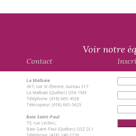
Voir notre éq
Contact
Inscri
La Malbaie
367, rue St-Étienne, bureau 317
La Malbaie (Québec) G5A 1M3
Téléphone: (418) 665-4926
Télécopieur: (418) 665-5625
Baie Saint-Paul
73, rue Leclerc,
Baie-Saint-Paul (Québec) G3Z 2L1
Téléphone: (418) 240-1130