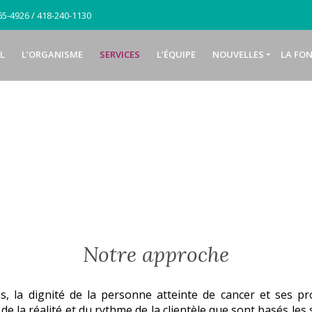
5-4926 / 418-240-1130
L
L’ORGANISME
SERVICES
L’ÉQUIPE
NOUVELLES
LA FO
Services offerts
Notre approche
s, la dignité de la personne atteinte de cancer et ses 
 la réalité et du rythme de la clientèle que sont basés les