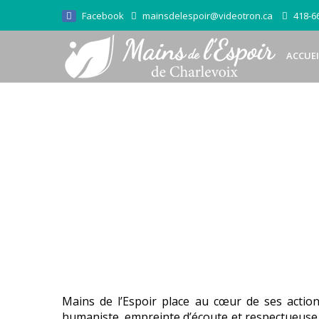
Facebook
mainsdelespoir@videotron.ca
418-66
ACCUEI
Mains de l’Espoir place au cœur de ses action
humaniste, empreinte d’écoute et respectueuse de