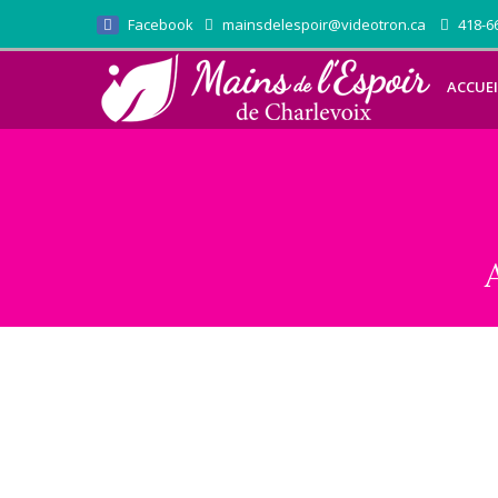
Facebook
mainsdelespoir@videotron.ca
418-66
ACCUEI