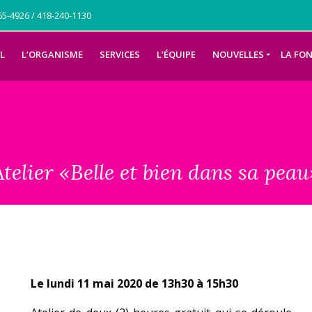
5-4926 / 418-240-1130
L
L’ORGANISME
SERVICES
L’ÉQUIPE
NOUVELLES
LA FO
Atelier «Belle et bien dans sa peau
Le lundi 11 mai 2020 de 13h30 à 15h30